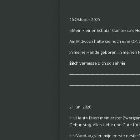
16.Oktober 2025
⭐️Mein kleiner Schatz ' Comtessa's He
Am Mittwoch hatte sie noch eine OP.
In meine Hände geboren, in meinen
🕯🕯Ich vermisse Dich so sehr🕯🕯
‐‐---‐------‐-‐-----------------------------------------
----‐---------------------------------------------------
21.Juni 2026
✨️✨️Heute feiert mein erster Zwergp
Geburtstag. Alles Liebe und Gute für
✨️✨️Vandaag viert mijn eerste nestj