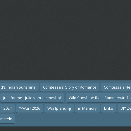
d's Indian Sunshine
Comtessa's Glory of Romance
Comtessa's He
Just for me - Julie vom Heimeshof
Wild Sunshine Ria's Sommerwind's
rf 2024
Y-Wurf 2026
Wurfplanung
in Memory
Links
DIY Z
mitteln