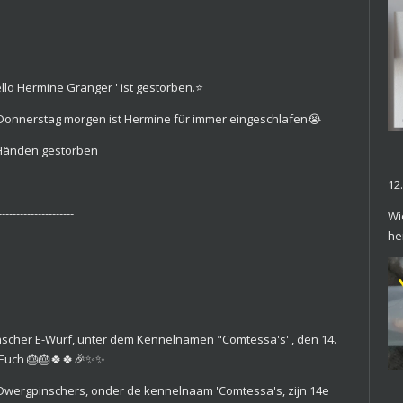
llo Hermine Granger ' ist gestorben.⭐️
 Donnerstag morgen ist Hermine für immer eingeschlafen😭
 Händen gestorben
12
---------------------
Wi
he
---------------------
inscher E-Wurf, unter dem Kennelnamen "Comtessa's' , den 14.
 Euch 🎂🎂🍀🍀🎉✨️✨️
e Dwergpinschers, onder de kennelnaam 'Comtessa's, zijn 14e