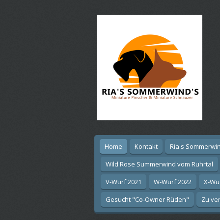
Ga
direct
naar
de
hoofdinhoud
Home
Kontakt
Ria's Sommerwin
Wild Rose Summerwind vom Ruhrtal
V-Wurf 2021
W-Wurf 2022
X-Wu
Gesucht "Co-Owner Rüden"
Zu ver