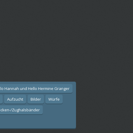
llo Hannah und Hello Hermine Granger
Aufzucht
Bilder
Würfe
ecken-/Zughalsbänder