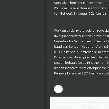
Spezialzuchtrichterin im Pinscher- un
PSK vom Riesenschnauzer bis hin zum
van Beheer). Im Januar 2021 bin ich
Welkom bij de zwart-rode en rode d
dwergschnauzers. Ik ben lid van de 
Nederlandse Schnauzerclub en de Pin
Raad van Beheer (Nederland) en zal 
(FCI). De kennel "Comtessa's" bestaat
Pinschers en dwergpinschers. In okt
rassen behaald bij de Pinscher- en S
Riesenschnauzers tot Affenpinschers
Beheer). In januari 2021 ben ik met
Stavenisse /Zeeland sind wir nun z
ich für dieses Jahr (2021)wieder ein