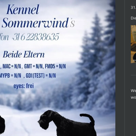
31
Di
We
wo