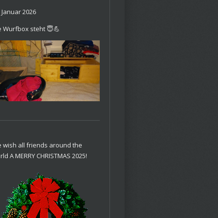
. Januar 2026
e Wurfbox steht 😇💪
 wish all friends around the
rld A MERRY CHRISTMAS 2025!