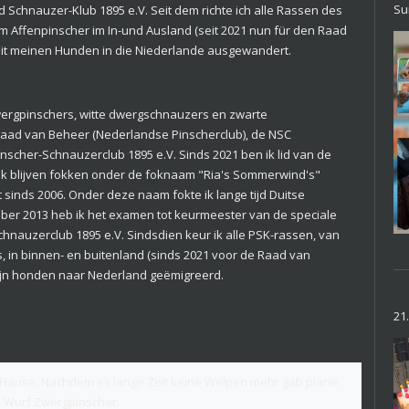
Su
d Schnauzer-Klub 1895 e.V. Seit dem richte ich alle Rassen des
 Affenpinscher im In-und Ausland (seit 2021 nun für den Raad
 mit meinen Hunden in die Niederlande ausgewandert.
wergpinschers, witte dwergschnauzers en zwarte
Raad van Beheer (Nederlandse Pinscherclub), de NSC
scher-Schnauzerclub 1895 e.V. Sinds 2021 ben ik lid van de
ik blijven fokken onder de foknaam "Ria's Sommerwind's"
 sinds 2006. Onder deze naam fokte ik lange tijd Duitse
ober 2013 heb ik het examen tot keurmeester van de speciale
chnauzerclub 1895 e.V. Sindsdien keur ik alle PSK-rassen, van
, in binnen- en buitenland (sinds 2021 voor de Raad van
 mijn honden naar Nederland geëmigreerd.
21
u Hause. Nachdem es lange Zeit keine Welpen mehr gab plane
en Wurf Zwergpinscher.