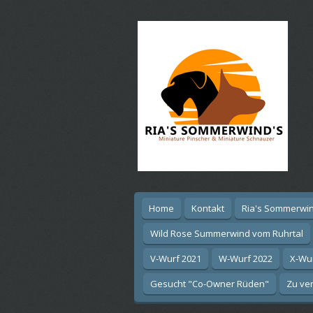
Ga
direct
naar
de
hoofdinhoud
Home
Kontakt
Ria's Sommerwin
Wild Rose Summerwind vom Ruhrtal
V-Wurf 2021
W-Wurf 2022
X-Wu
Gesucht "Co-Owner Rüden"
Zu ver