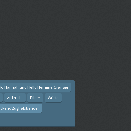
llo Hannah und Hello Hermine Granger
Aufzucht
Bilder
Würfe
ecken-/Zughalsbänder