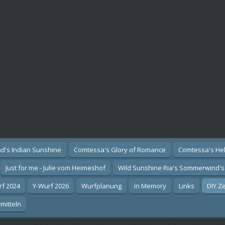
d's Indian Sunshine
Comtessa's Glory of Romance
Comtessa's He
Just for me - Julie vom Heimeshof
Wild Sunshine Ria's Sommerwind's
rf 2024
Y-Wurf 2026
Wurfplanung
in Memory
Links
DIY Z
mitteln