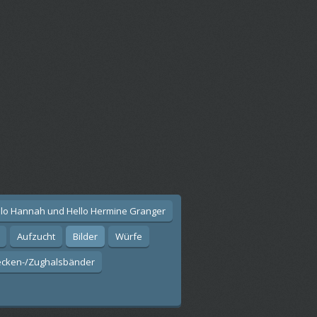
llo Hannah und Hello Hermine Granger
Aufzucht
Bilder
Würfe
ecken-/Zughalsbänder