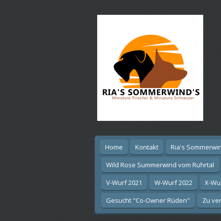
Ga
direct
naar
de
hoofdinhoud
Home
Kontakt
Ria's Sommerwin
Wild Rose Summerwind vom Ruhrtal
V-Wurf 2021
W-Wurf 2022
X-Wu
Gesucht "Co-Owner Rüden"
Zu ver