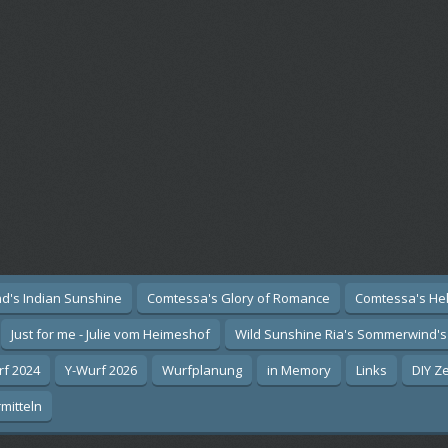
d's Indian Sunshine
Comtessa's Glory of Romance
Comtessa's He
Just for me - Julie vom Heimeshof
Wild Sunshine Ria's Sommerwind's
rf 2024
Y-Wurf 2026
Wurfplanung
in Memory
Links
DIY Z
mitteln